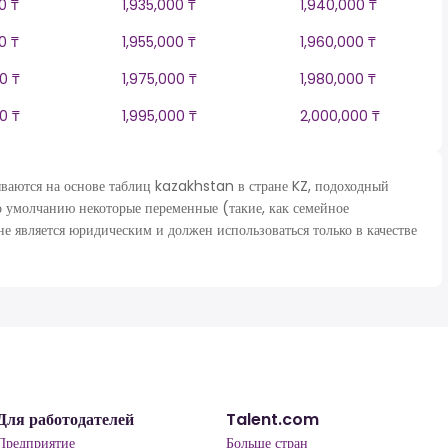
0 ₸
1,935,000 ₸
1,940,000 ₸
0 ₸
1,955,000 ₸
1,960,000 ₸
0 ₸
1,975,000 ₸
1,980,000 ₸
0 ₸
1,995,000 ₸
2,000,000 ₸
ются на основе таблиц kazakhstan в стране KZ, подоходный
о умолчанию некоторые переменные (такие, как семейное
не является юридическим и должен использоваться только в качестве
Для работодателей
Talent.com
Предприятие
Больше стран