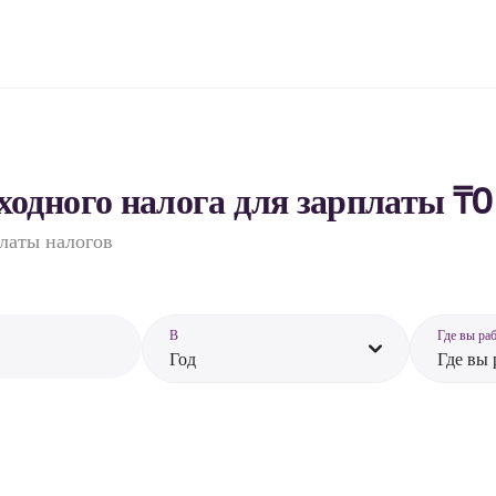
одного налога для зарплаты ₸0
платы налогов
В
Где вы ра
Год
Где вы 