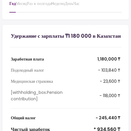
Год
Месяц
Раз в полгода
Hеделю
День
Час
Удержание с зарплаты ₸1 180 000 в Казахстан
Заработная плата
1,180,000 ₸
Подоходный налог
- 103,840 ₸
Медицинская страховка
- 23,600 ₸
[withholding_box.Pension
- 118,000 ₸
contribution]
Общий налог
- 245,440 ₸
Чистый заработок
* 934,560 ₸