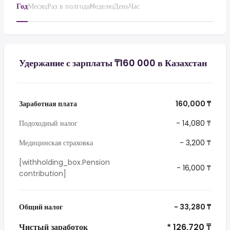
Год
Месяц
Раз в полгода
Hеделю
День
Час
Удержание с зарплаты ₸160 000 в Казахстан
Заработная плата
160,000 ₸
Подоходный налог
- 14,080 ₸
Медицинская страховка
- 3,200 ₸
[withholding_box.Pension
- 16,000 ₸
contribution]
Общий налог
- 33,280 ₸
Чистый заработок
* 126,720 ₸