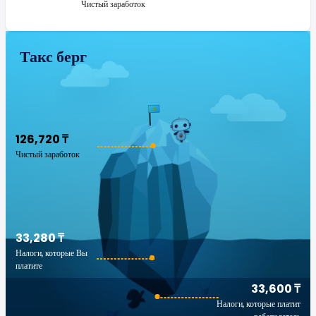
Чистый заработок
Такс берг
126,720 ₸
Чистый заработок
33,280 ₸
Налоги, которые Вы
платите
33,600 ₸
Налоги, которые платит