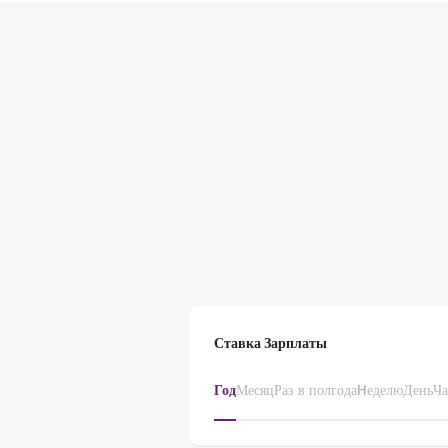
Ставка Зарплаты
Год
Месяц
Раз в полгода
Hеделю
День
Ча