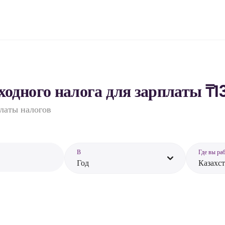
ходного налога для зарплаты ₸1
платы налогов
В
Где вы ра
Год
Казахс