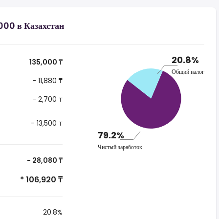
000 в Казахстан
20.8%
135,000 ₸
Общий налог
- 11,880 ₸
- 2,700 ₸
- 13,500 ₸
79.2%
Чистый заработок
- 28,080 ₸
* 106,920 ₸
20.8%