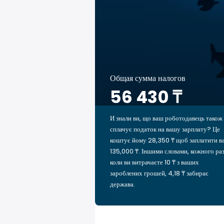
Общая сумма налогов
56 430 ₸
И знали ви, що ваш роботодавець також
сплачує податок на вашу зарплату? Це
коштує йому 28,350 ₸ щоб заплатити в
135,000 ₸. Іншими словами, кожного раз
коли ви витрачаєте 10 ₸ з ваших
зароблених грошей, 4,18 ₸ забирає
держава.