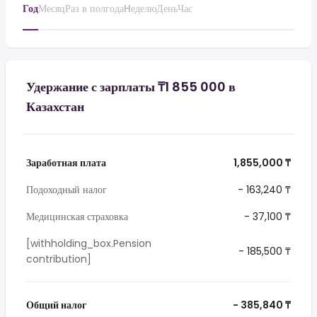
Год
Месяц
Раз в полгода
Hеделю
День
Час
Удержание с зарплаты ₸1 855 000 в
Казахстан
Заработная плата
1,855,000 ₸
Подоходный налог
- 163,240 ₸
Медицинская страховка
- 37,100 ₸
[withholding_box.Pension
- 185,500 ₸
contribution]
Общий налог
- 385,840 ₸