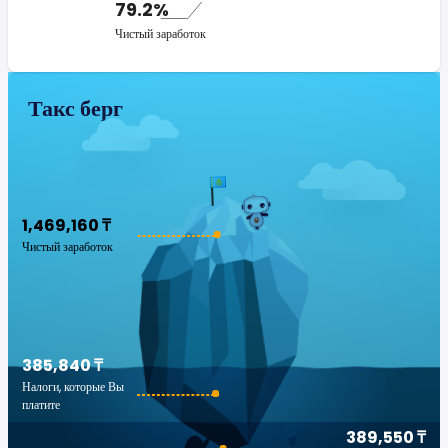
79.2%
Чистый заработок
Такс берг
1,469,160 ₸
Чистый заработок
385,840 ₸
Налоги, которые Вы
платите
389,550 ₸