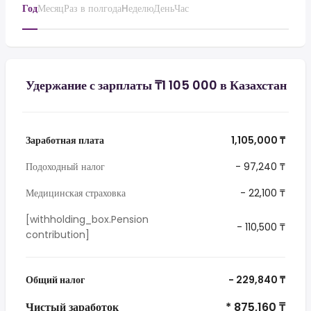
Год
Месяц
Раз в полгода
Hеделю
День
Час
Удержание с зарплаты ₸1 105 000 в Казахстан
Заработная плата
1,105,000 ₸
Подоходный налог
- 97,240 ₸
Медицинская страховка
- 22,100 ₸
[withholding_box.Pension
- 110,500 ₸
contribution]
Общий налог
- 229,840 ₸
Чистый заработок
* 875,160 ₸